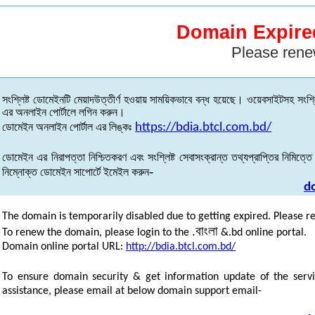
Domain Expire
Please rene
সংশ্লিষ্ট
ডোমেইনটি
মেয়াদউত্তীর্ণ
হওয়ায়
সাময়িকভাবে
বন্ধ
হয়েছে
।
ওয়েবসাইটসহ
সংশ্ল
এর
অনলাইন
পোর্টালে
লগিন
করুন
।
ডোমেইন
অনলাইন
পোর্টাল
এর
লিঙ্কঃ
https://bdia.btcl.com.bd/
ডোমেইন
এর
নিরাপত্তা
নিশ্চিতকরণ
এবং
সংশ্লিষ্ট
সেবাসংক্রান্ত
তথ্যপ্রাপ্তির
নিমিত্তে
-
নিম্নোক্ত
ডোমেইন
সাপোর্টে
ইমেইল
করুন
d
The domain is temporarily disabled due to getting expired. Please r
.
বাংলা
To renew the domain, please login to the
&.bd online portal.
Domain online portal URL:
http://bdia.btcl.com.bd/
To ensure domain security & get information update of the servi
assistance, please email at below domain support email-