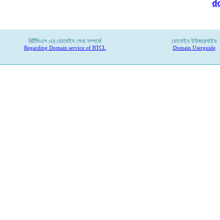
d
বিটিসিএল
এর
ডোমেইন
সেবা
সম্পর্কে
ডোমেইন ইউজারগাইড
Regarding Domain service of BTCL
Domain Userguide